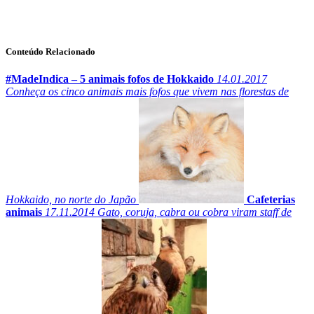
Conteúdo Relacionado
#MadeIndica – 5 animais fofos de Hokkaido
14.01.2017
Conheça os cinco animais mais fofos que vivem nas florestas de
Hokkaido, no norte do Japão
Cafeterias
animais
17.11.2014
Gato, coruja, cabra ou cobra viram staff de