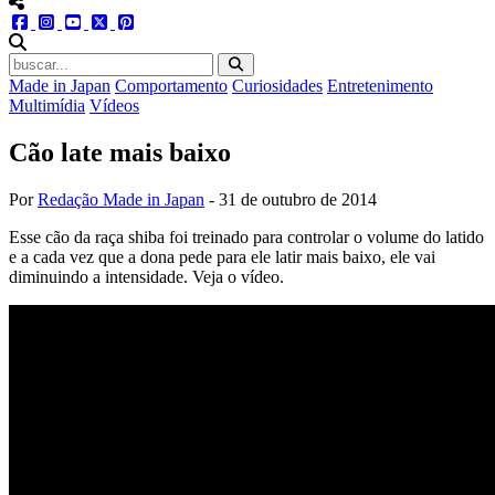
menu redes social
facebook
instagram
youtube
twitter
pinterest
abrir busca no site
Made in Japan
Comportamento
Curiosidades
Entretenimento
Multimídia
Vídeos
Cão late mais baixo
Por
Redação Made in Japan
-
31 de outubro de 2014
Esse cão da raça shiba foi treinado para controlar o volume do latido
e a cada vez que a dona pede para ele latir mais baixo, ele vai
diminuindo a intensidade. Veja o vídeo.