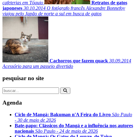
cafeterias em Tóquio
Retratos de gatos
japoneses
30.10.2014
O fotógrafo francês Alexandre Bonnefoy
viajou pelo Japão de norte a sul em busca de gatos
Cachorros que fazem quack
30.09.2014
Acessório para um passeio divertido
pesquisar no site
Agenda
Ciclo de Mangá: Bakuman n'A Feira do Livro
São Paulo
- 30 de maio de 2026
Bate-papo: Clássicos do Mangá e a influência nos autores
nacionais
São Paulo - 24 de maio de 2026
Ciclo de Mangá: Os Gatos do Louvre, de Taiyo