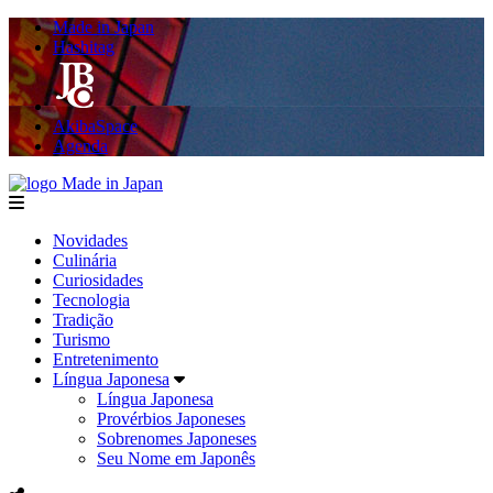
Made in Japan
Hashitag
AkibaSpace
Agenda
Made in Japan
menu
Novidades
Culinária
Curiosidades
Tecnologia
Tradição
Turismo
Entretenimento
Língua Japonesa
Língua Japonesa
Provérbios Japoneses
Sobrenomes Japoneses
Seu Nome em Japonês