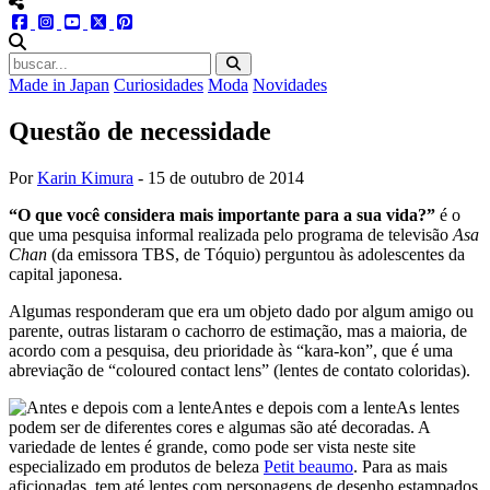
menu redes social
facebook
instagram
youtube
twitter
pinterest
abrir busca no site
Made in Japan
Curiosidades
Moda
Novidades
Questão de necessidade
Por
Karin Kimura
-
15 de outubro de 2014
“O que você considera mais importante para a sua vida?”
é o
que uma pesquisa informal realizada pelo programa de televisão
Asa
Chan
(da emissora TBS, de Tóquio) perguntou às adolescentes da
capital japonesa.
Algumas responderam que era um objeto dado por algum amigo ou
parente, outras listaram o cachorro de estimação, mas a maioria, de
acordo com a pesquisa, deu prioridade às “kara-kon”, que é uma
abreviação de “coloured contact lens” (lentes de contato coloridas).
Antes e depois com a lente
As lentes
podem ser de diferentes cores e algumas são até decoradas. A
variedade de lentes é grande, como pode ser vista neste site
especializado em produtos de beleza
Petit beaumo
. Para as mais
aficionadas, tem até lentes com personagens de desenho estampados