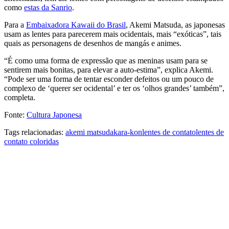
como
estas da Sanrio
.
Para a
Embaixadora Kawaii do Brasil
, Akemi Matsuda, as japonesas
usam as lentes para parecerem mais ocidentais, mais “exóticas”, tais
quais as personagens de desenhos de mangás e animes.
“É como uma forma de expressão que as meninas usam para se
sentirem mais bonitas, para elevar a auto-estima”, explica Akemi.
“Pode ser uma forma de tentar esconder defeitos ou um pouco de
complexo de ‘querer ser ocidental’ e ter os ‘olhos grandes’ também”,
completa.
Fonte:
Cultura Japonesa
Tags relacionadas:
akemi matsuda
kara-kon
lentes de contato
lentes de
contato coloridas