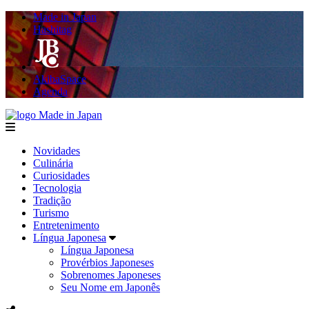
Made in Japan
Hashitag
AkibaSpace
Agenda
Made in Japan
menu
Novidades
Culinária
Curiosidades
Tecnologia
Tradição
Turismo
Entretenimento
Língua Japonesa
Língua Japonesa
Provérbios Japoneses
Sobrenomes Japoneses
Seu Nome em Japonês