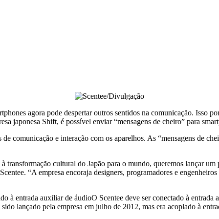
martphones agora pode despertar outros sentidos na comunicação. Isso
sa japonesa Shift, é possível enviar “mensagens de cheiro” para smart
s de comunicação e interação com os aparelhos. As “mensagens de cheir
transformação cultural do Japão para o mundo, queremos lançar um pe
Scentee. “A empresa encoraja designers, programadores e engenheiros a
do à entrada auxiliar de áudio
O Scentee deve ser conectado à entrada 
a sido lançado pela empresa em julho de 2012, mas era acoplado à entr