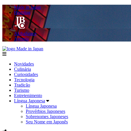
Made in Japan
Hashitag
AkibaSpace
Agenda
Made in Japan
menu
Novidades
Culinária
Curiosidades
Tecnologia
Tradição
Turismo
Entretenimento
Língua Japonesa
Língua Japonesa
Provérbios Japoneses
Sobrenomes Japoneses
Seu Nome em Japonês