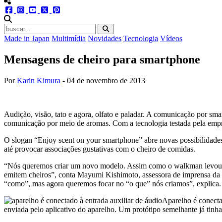
menu redes social
facebook
instagram
youtube
twitter
pinterest
abrir busca no site
Made in Japan
Multimídia
Novidades
Tecnologia
Vídeos
Mensagens de cheiro para smartphone
Por
Karin Kimura
-
04 de novembro de 2013
Audição, visão, tato e agora, olfato e paladar. A comunicação por s
comunicação por meio de aromas. Com a tecnologia testada pela empre
O slogan “Enjoy scent on your smartphone” abre novas possibilidade
até provocar associações gustativas com o cheiro de comidas.
“Nós queremos criar um novo modelo. Assim como o walkman levou à 
emitem cheiros”, conta Mayumi Kishimoto, assessora de imprensa da 
“como”, mas agora queremos focar no “o que” nós criamos”, explica.
Aparelho é conecta
enviada pelo aplicativo do aparelho. Um protótipo semelhante já tinh