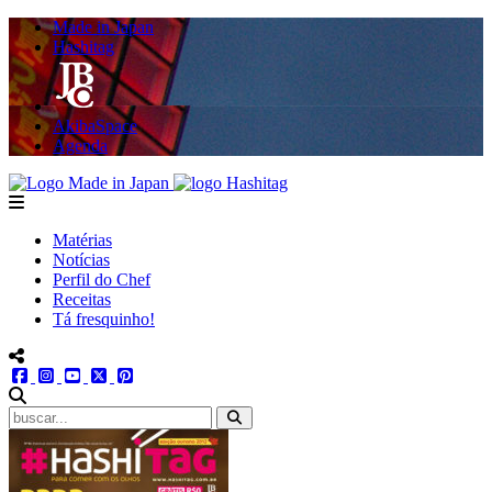
Made in Japan
Hashitag
AkibaSpace
Agenda
Powered By Made in Japan
Hashitag
menu
Matérias
Notícias
Perfil do Chef
Receitas
Tá fresquinho!
menu redes social
facebook
instagram
youtube
twitter
pinterest
abrir busca no site