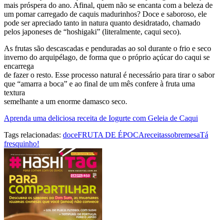
mais próspera do ano. Afinal, quem não se encanta com a beleza de
um pomar carregado de caquis madurinhos? Doce e saboroso, ele
pode ser apreciado tanto in natura quanto desidratado, chamado
pelos japoneses de “hoshigaki” (literalmente, caqui seco).
As frutas são descascadas e penduradas ao sol durante o frio e seco
inverno do arquipélago, de forma que o próprio açúcar do caqui se
encarrega
de fazer o resto. Esse processo natural é necessário para tirar o sabor
que “amarra a boca” e ao final de um mês confere à fruta uma
textura
semelhante a um enorme damasco seco.
Aprenda uma deliciosa receita de Iogurte com Geleia de Caqui
Tags relacionadas:
doce
FRUTA DE ÉPOCA
receitas
sobremesa
Tá
fresquinho!