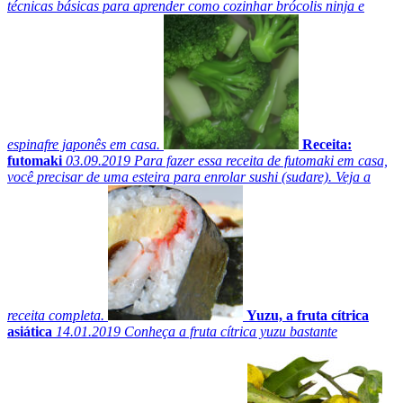
técnicas básicas para aprender como cozinhar brócolis ninja e
espinafre japonês em casa.
Receita:
futomaki
03.09.2019
Para fazer essa receita de futomaki em casa,
você precisar de uma esteira para enrolar sushi (sudare). Veja a
receita completa.
Yuzu, a fruta cítrica
asiática
14.01.2019
Conheça a fruta cítrica yuzu bastante