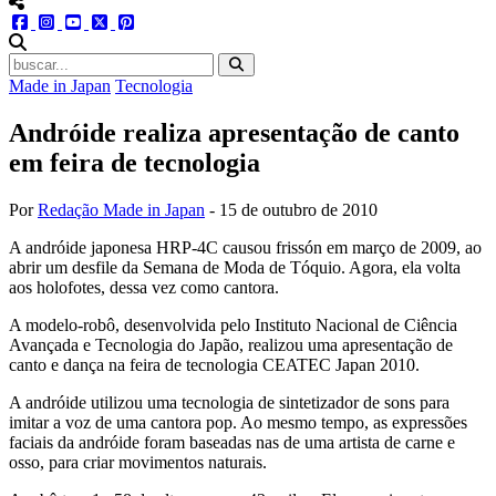
menu redes social
facebook
instagram
youtube
twitter
pinterest
abrir busca no site
Made in Japan
Tecnologia
Andróide realiza apresentação de canto
em feira de tecnologia
Por
Redação Made in Japan
-
15 de outubro de 2010
A andróide japonesa HRP-4C causou frissón em março de 2009, ao
abrir um desfile da Semana de Moda de Tóquio. Agora, ela volta
aos holofotes, dessa vez como cantora.
A modelo-robô, desenvolvida pelo Instituto Nacional de Ciência
Avançada e Tecnologia do Japão, realizou uma apresentação de
canto e dança na feira de tecnologia CEATEC Japan 2010.
A andróide utilizou uma tecnologia de sintetizador de sons para
imitar a voz de uma cantora pop. Ao mesmo tempo, as expressões
faciais da andróide foram baseadas nas de uma artista de carne e
osso, para criar movimentos naturais.