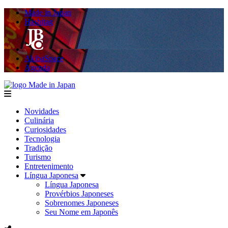
Made in Japan
Hashitag
AkibaSpace
Agenda
Made in Japan
menu
Novidades
Culinária
Curiosidades
Tecnologia
Tradição
Turismo
Entretenimento
Língua Japonesa
Língua Japonesa
Provérbios Japoneses
Sobrenomes Japoneses
Seu Nome em Japonês