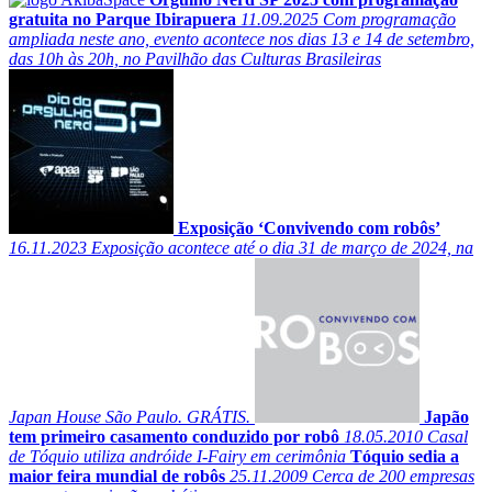
gratuita no Parque Ibirapuera
11.09.2025
Com programação
ampliada neste ano, evento acontece nos dias 13 e 14 de setembro,
das 10h às 20h, no Pavilhão das Culturas Brasileiras
Exposição ‘Convivendo com robôs’
16.11.2023
Exposição acontece até o dia 31 de março de 2024, na
Japan House São Paulo. GRÁTIS.
Japão
tem primeiro casamento conduzido por robô
18.05.2010
Casal
de Tóquio utiliza andróide I-Fairy em cerimônia
Tóquio sedia a
maior feira mundial de robôs
25.11.2009
Cerca de 200 empresas