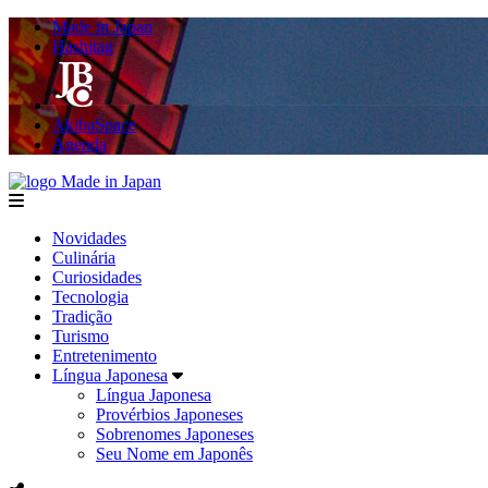
Made in Japan
Hashitag
AkibaSpace
Agenda
Made in Japan
menu
Novidades
Culinária
Curiosidades
Tecnologia
Tradição
Turismo
Entretenimento
Língua Japonesa
Língua Japonesa
Provérbios Japoneses
Sobrenomes Japoneses
Seu Nome em Japonês