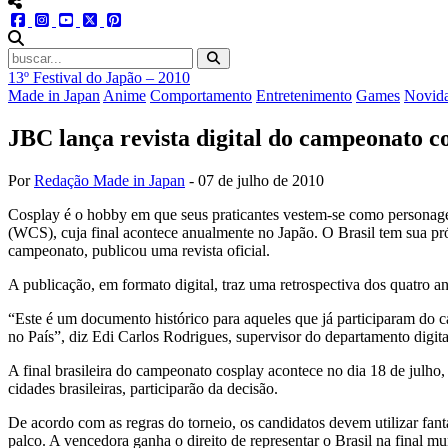
menu redes social
facebook
instagram
youtube
twitter
pinterest
abrir busca no site
13º Festival do Japão – 2010
Made in Japan
Anime
Comportamento
Entretenimento
Games
Novid
JBC lança revista digital do campeonato 
Por
Redação Made in Japan
-
07 de julho de 2010
Cosplay é o hobby em que seus praticantes vestem-se como personagen
(WCS), cuja final acontece anualmente no Japão. O Brasil tem sua pró
campeonato, publicou uma revista oficial.
A publicação, em formato digital, traz uma retrospectiva dos quatro 
“Este é um documento histórico para aqueles que já participaram do c
no País”, diz Edi Carlos Rodrigues, supervisor do departamento digi
A final brasileira do campeonato cosplay acontece no dia 18 de julho,
cidades brasileiras, participarão da decisão.
De acordo com as regras do torneio, os candidatos devem utilizar fan
palco. A vencedora ganha o direito de representar o Brasil na final mu