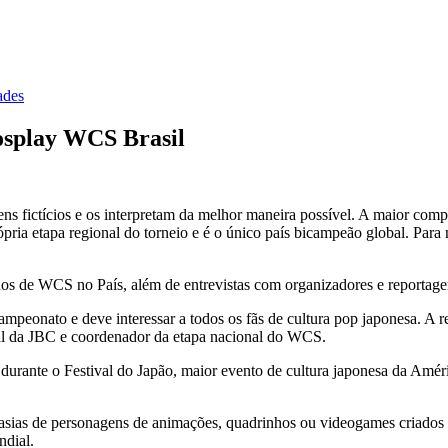
ades
cosplay WCS Brasil
s fictícios e os interpretam da melhor maneira possível. A maior com
pria etapa regional do torneio e é o único país bicampeão global. Par
anos de WCS no País, além de entrevistas com organizadores e reportage
ampeonato e deve interessar a todos os fãs de cultura pop japonesa. A
tal da JBC e coordenador da etapa nacional do WCS.
 durante o Festival do Japão, maior evento de cultura japonesa da Améri
tasias de personagens de animações, quadrinhos ou videogames criados 
ndial.