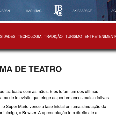
 JAPAN
HASHITAG
AKIBASPACE
AG
SIDADES
TECNOLOGIA
TRADIÇÃO
TURISMO
ENTRETENIMENT
MA DE TEATRO
e faz teatro com as mãos. Eles foram um dos últimos
rama de televisão que elege as performances mais criativas.
l, o Super Mario vence a fase inicial em uma simulação do
or inimigo, o Bowser. A apresentação tem direito até a