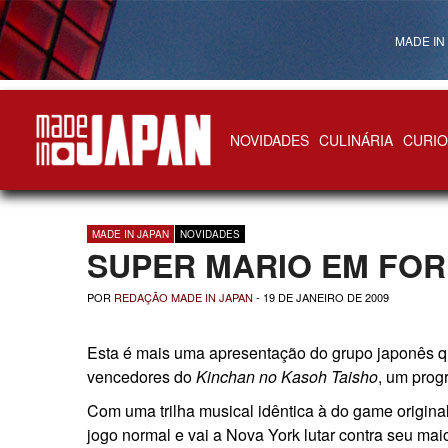
MADE IN
NOVIDADES
CULINÁRIA
CURIO
Made in Japan
MADE IN JAPAN
NOVIDADES
SUPER MARIO EM FOR
POR
REDAÇÃO MADE IN JAPAN
-
19 DE JANEIRO DE 2009
Esta é mais uma apresentação do grupo japonês qu
vencedores do
Kinchan no Kasoh Taisho
, um prog
Com uma trilha musical idêntica à do game origina
jogo normal e vai a Nova York lutar contra seu mai