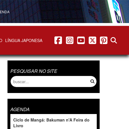
ENDA
facebook
instagram
youtube
twitter
pinterest
abrir b
O
LÍNGUA JAPONESA
PESQUISAR NO SITE
AGENDA
Ciclo de Mangá: Bakuman n'A Feira do
Livro