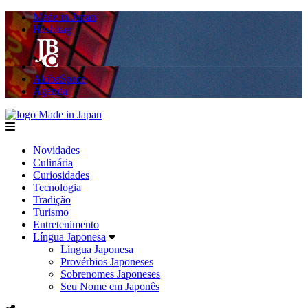
Made in Japan
Hashitag
AkibaSpace
Agenda
Made in Japan
menu
Novidades
Culinária
Curiosidades
Tecnologia
Tradição
Turismo
Entretenimento
Língua Japonesa
Língua Japonesa
Provérbios Japoneses
Sobrenomes Japoneses
Seu Nome em Japonês