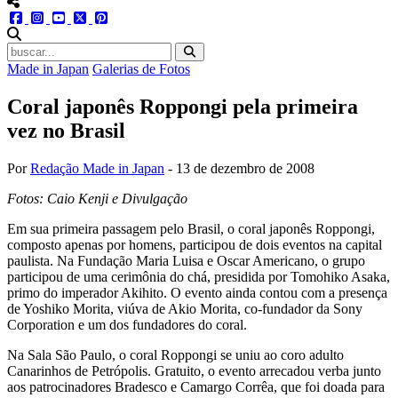
menu redes social
facebook
instagram
youtube
twitter
pinterest
abrir busca no site
Made in Japan
Galerias de Fotos
Coral japonês Roppongi pela primeira
vez no Brasil
Por
Redação Made in Japan
-
13 de dezembro de 2008
Fotos: Caio Kenji e Divulgação
Em sua primeira passagem pelo Brasil, o coral japonês Roppongi,
composto apenas por homens, participou de dois eventos na capital
paulista. Na Fundação Maria Luisa e Oscar Americano, o grupo
participou de uma cerimônia do chá, presidida por Tomohiko Asaka,
primo do imperador Akihito. O evento ainda contou com a presença
de Yoshiko Morita, viúva de Akio Morita, co-fundador da Sony
Corporation e um dos fundadores do coral.
Na Sala São Paulo, o coral Roppongi se uniu ao coro adulto
Canarinhos de Petrópolis. Gratuito, o evento arrecadou verba junto
aos patrocinadores Bradesco e Camargo Corrêa, que foi doada para