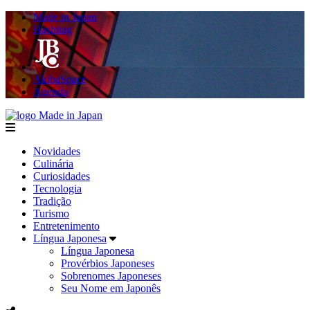
Made in Japan
Hashitag
AkibaSpace
Agenda
Made in Japan
menu
Novidades
Culinária
Curiosidades
Tecnologia
Tradição
Turismo
Entretenimento
Língua Japonesa
Língua Japonesa
Provérbios Japoneses
Sobrenomes Japoneses
Seu Nome em Japonês