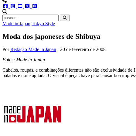
menu redes social
facebook
instagram
youtube
twitter
pinterest
abrir busca no site
Made in Japan
Tokyo Style
Moda dos japoneses de Shibuya
Por
Redação Made in Japan
-
20 de fevereiro de 2008
Fotos: Made in Japan
Cabelos, roupas, e combinações diferentes não são exclusividade de H
baladas e noite agitada. O visual é peça chave para causar boa impress