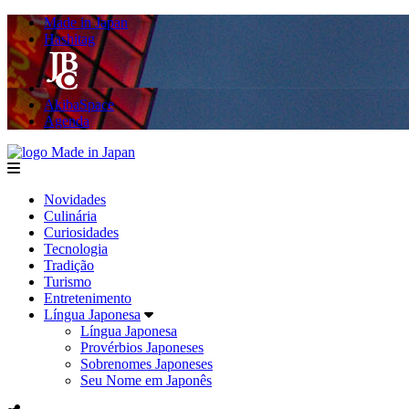
Made in Japan
Hashitag
AkibaSpace
Agenda
Made in Japan
menu
Novidades
Culinária
Curiosidades
Tecnologia
Tradição
Turismo
Entretenimento
Língua Japonesa
Língua Japonesa
Provérbios Japoneses
Sobrenomes Japoneses
Seu Nome em Japonês