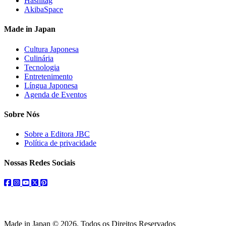
Hashitag
AkibaSpace
Made in Japan
Cultura Japonesa
Culinária
Tecnologia
Entretenimento
Língua Japonesa
Agenda de Eventos
Sobre Nós
Sobre a Editora JBC
Política de privacidade
Nossas Redes Sociais
facebook
instagram
youtube
twitter
pinterest
Made in Japan © 2026. Todos os Direitos Reservados