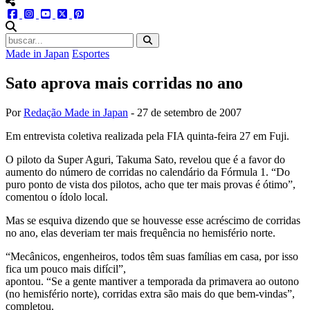
menu redes social
facebook
instagram
youtube
twitter
pinterest
abrir busca no site
Made in Japan
Esportes
Sato aprova mais corridas no ano
Por
Redação Made in Japan
-
27 de setembro de 2007
Em entrevista coletiva realizada pela FIA quinta-feira 27 em Fuji.
O piloto da Super Aguri, Takuma Sato, revelou que é a favor do
aumento do número de corridas no calendário da Fórmula 1. “Do
puro ponto de vista dos pilotos, acho que ter mais provas é ótimo”,
comentou o ídolo local.
Mas se esquiva dizendo que se houvesse esse acréscimo de corridas
no ano, elas deveriam ter mais frequência no hemisfério norte.
“Mecânicos, engenheiros, todos têm suas famílias em casa, por isso
fica um pouco mais difícil”,
apontou. “Se a gente mantiver a temporada da primavera ao outono
(no hemisfério norte), corridas extra são mais do que bem-vindas”,
completou.