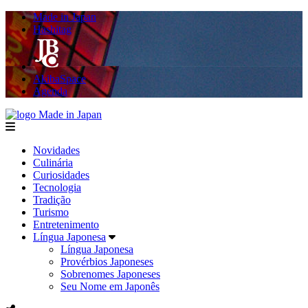
Made in Japan
Hashitag
AkibaSpace
Agenda
Made in Japan
menu
Novidades
Culinária
Curiosidades
Tecnologia
Tradição
Turismo
Entretenimento
Língua Japonesa
Língua Japonesa
Provérbios Japoneses
Sobrenomes Japoneses
Seu Nome em Japonês