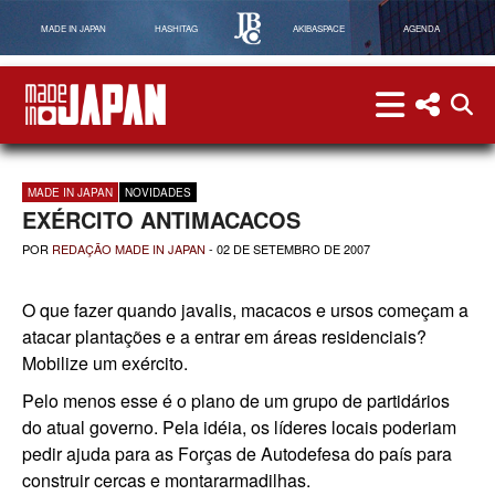
MADE IN JAPAN
HASHITAG
AKIBASPACE
AGENDA
menu
menu red
abri
Made in Japan
MADE IN JAPAN
NOVIDADES
EXÉRCITO ANTIMACACOS
POR
REDAÇÃO MADE IN JAPAN
-
02 DE SETEMBRO DE 2007
O que fazer quando javalis, macacos e ursos começam a
atacar plantações e a entrar em áreas residenciais?
Mobilize um exército.
Pelo menos esse é o plano de um grupo de partidários
do atual governo. Pela idéia, os líderes locais poderiam
pedir ajuda para as Forças de Autodefesa do país para
construir cercas e montararmadilhas.