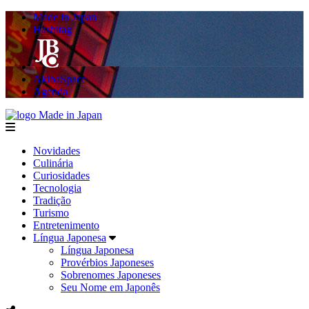
Made in Japan
Hashitag
AkibaSpace
Agenda
Made in Japan
menu
Novidades
Culinária
Curiosidades
Tecnologia
Tradição
Turismo
Entretenimento
Língua Japonesa
Língua Japonesa
Provérbios Japoneses
Sobrenomes Japoneses
Seu Nome em Japonês