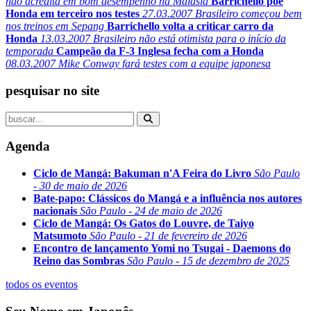
não acredita em bom desempenho na Malásia
Barrichello põe
Honda em terceiro nos testes
27.03.2007
Brasileiro começou bem
nos treinos em Sepang
Barrichello volta a criticar carro da
Honda
13.03.2007
Brasileiro não está otimista para o início da
temporada
Campeão da F-3 Inglesa fecha com a Honda
08.03.2007
Mike Conway fará testes com a equipe japonesa
pesquisar no site
Agenda
Ciclo de Mangá: Bakuman n'A Feira do Livro
São Paulo
- 30 de maio de 2026
Bate-papo: Clássicos do Mangá e a influência nos autores
nacionais
São Paulo - 24 de maio de 2026
Ciclo de Mangá: Os Gatos do Louvre, de Taiyo
Matsumoto
São Paulo - 21 de fevereiro de 2026
Encontro de lançamento Yomi no Tsugai - Daemons do
Reino das Sombras
São Paulo - 15 de dezembro de 2025
todos os eventos