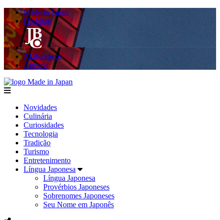
Made in Japan
Hashitag
AkibaSpace
Agenda
Made in Japan
menu
Novidades
Culinária
Curiosidades
Tecnologia
Tradição
Turismo
Entretenimento
Língua Japonesa
Língua Japonesa
Provérbios Japoneses
Sobrenomes Japoneses
Seu Nome em Japonês