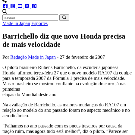
menu redes social
facebook
instagram
youtube
twitter
pinterest
abrir busca no site
Made in Japan
Esportes
Barrichello diz que novo Honda precisa
de mais velocidade
Por
Redação Made in Japan
-
27 de fevereiro de 2007
O piloto brasileiro Rubens Barrichello, da escuderia japonesa
Honda, afirmou terça-feira 27 que o novo modelo RA107 da equipe
para a temporada 2007 da Fórmula 1 precisa de mais velocidade.
Mas o brasileiro se mostrou confiante na evolução do carro já nas
primeiras
etapas do Mundial deste ano.
Na avaliação de Barrichello, as maiores mudanças do RA107 em
relação ao modelo do ano passado foram no aspecto mecânico e no
aerodinâmico.
“Falhamos no ano passado com os pneus traseiros por causa da
tração ruim, mas agora tudo está melhor”, diz o piloto. “Parece ser