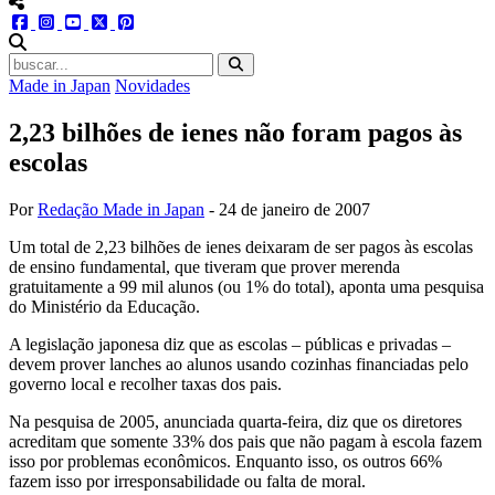
menu redes social
facebook
instagram
youtube
twitter
pinterest
abrir busca no site
Made in Japan
Novidades
2,23 bilhões de ienes não foram pagos às
escolas
Por
Redação Made in Japan
-
24 de janeiro de 2007
Um total de 2,23 bilhões de ienes deixaram de ser pagos às escolas
de ensino fundamental, que tiveram que prover merenda
gratuitamente a 99 mil alunos (ou 1% do total), aponta uma pesquisa
do Ministério da Educação.
A legislação japonesa diz que as escolas – públicas e privadas –
devem prover lanches ao alunos usando cozinhas financiadas pelo
governo local e recolher taxas dos pais.
Na pesquisa de 2005, anunciada quarta-feira, diz que os diretores
acreditam que somente 33% dos pais que não pagam à escola fazem
isso por problemas econômicos. Enquanto isso, os outros 66%
fazem isso por irresponsabilidade ou falta de moral.