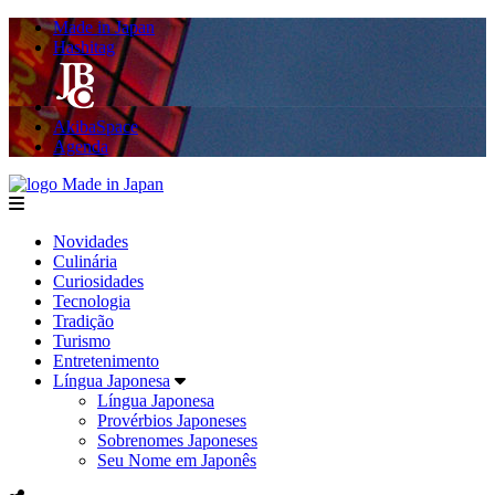
Made in Japan
Hashitag
AkibaSpace
Agenda
Made in Japan
menu
Novidades
Culinária
Curiosidades
Tecnologia
Tradição
Turismo
Entretenimento
Língua Japonesa
Língua Japonesa
Provérbios Japoneses
Sobrenomes Japoneses
Seu Nome em Japonês