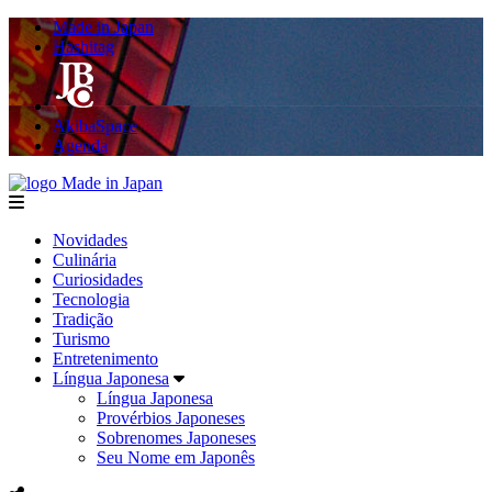
Made in Japan
Hashitag
AkibaSpace
Agenda
Made in Japan
menu
Novidades
Culinária
Curiosidades
Tecnologia
Tradição
Turismo
Entretenimento
Língua Japonesa
Língua Japonesa
Provérbios Japoneses
Sobrenomes Japoneses
Seu Nome em Japonês