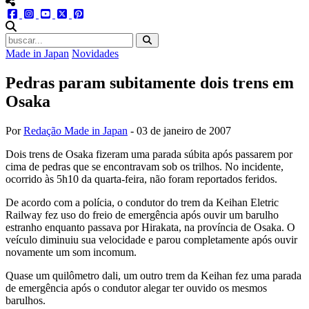
menu redes social
facebook
instagram
youtube
twitter
pinterest
abrir busca no site
Made in Japan
Novidades
Pedras param subitamente dois trens em
Osaka
Por
Redação Made in Japan
-
03 de janeiro de 2007
Dois trens de Osaka fizeram uma parada súbita após passarem por
cima de pedras que se encontravam sob os trilhos. No incidente,
ocorrido às 5h10 da quarta-feira, não foram reportados feridos.
De acordo com a polícia, o condutor do trem da Keihan Eletric
Railway fez uso do freio de emergência após ouvir um barulho
estranho enquanto passava por Hirakata, na província de Osaka. O
veículo diminuiu sua velocidade e parou completamente após ouvir
novamente um som incomum.
Quase um quilômetro dali, um outro trem da Keihan fez uma parada
de emergência após o condutor alegar ter ouvido os mesmos
barulhos.