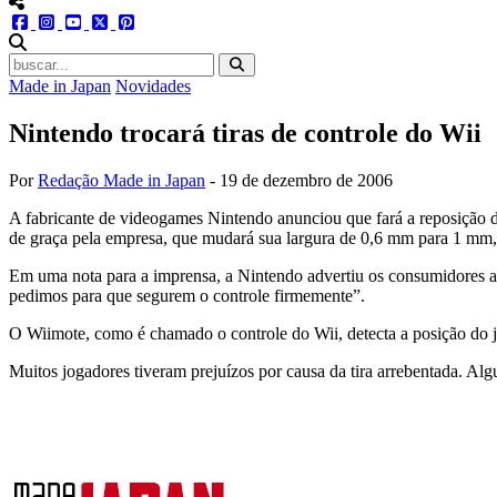
menu redes social
facebook
instagram
youtube
twitter
pinterest
abrir busca no site
Made in Japan
Novidades
Nintendo trocará tiras de controle do Wii
Por
Redação Made in Japan
-
19 de dezembro de 2006
A fabricante de videogames Nintendo anunciou que fará a reposição das
de graça pela empresa, que mudará sua largura de 0,6 mm para 1 mm, 
Em uma nota para a imprensa, a Nintendo advertiu os consumidores a 
pedimos para que segurem o controle firmemente”.
O Wiimote, como é chamado o controle do Wii, detecta a posição do j
Muitos jogadores tiveram prejuízos por causa da tira arrebentada. Algu