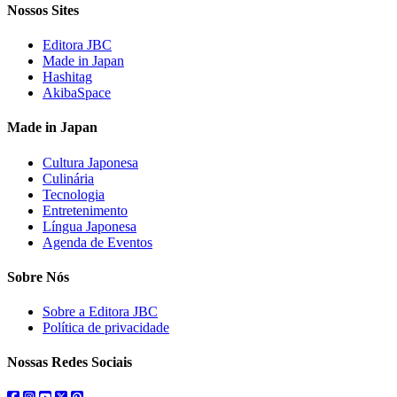
Nossos Sites
Editora JBC
Made in Japan
Hashitag
AkibaSpace
Made in Japan
Cultura Japonesa
Culinária
Tecnologia
Entretenimento
Língua Japonesa
Agenda de Eventos
Sobre Nós
Sobre a Editora JBC
Política de privacidade
Nossas Redes Sociais
facebook
instagram
youtube
twitter
pinterest