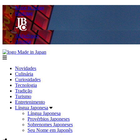
Made in Japan
Hashitag
AkibaSpace
Agenda
Made in Japan
menu
Novidades
Culinária
Curiosidades
Tecnologia
Tradição
Turismo
Entretenimento
Língua Japonesa
Língua Japonesa
Provérbios Japoneses
Sobrenomes Japoneses
Seu Nome em Japonês