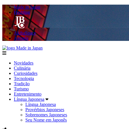
Made in Japan
Hashitag
AkibaSpace
Agenda
Made in Japan
menu
Novidades
Culinária
Curiosidades
Tecnologia
Tradição
Turismo
Entretenimento
Língua Japonesa
Língua Japonesa
Provérbios Japoneses
Sobrenomes Japoneses
Seu Nome em Japonês