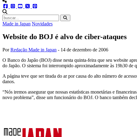
menu redes social
facebook
instagram
youtube
twitter
pinterest
abrir busca no site
Made in Japan
Novidades
Website do BOJ é alvo de ciber-ataques
Por
Redação Made in Japan
-
14 de dezembro de 2006
O Banco do Japão (BOJ) disse nesta quinta-feira que seu website apre
do Japão. O sistema foi interrompido aproximadamente às 19h30 de qu
A página teve que ser tirada do ar por causa do alto número de acess
danos.
“Nós iremos assegurar que nossas estatísticas monetárias e financei
novo problema”, disse um funcionário do BOJ. O banco também declaro