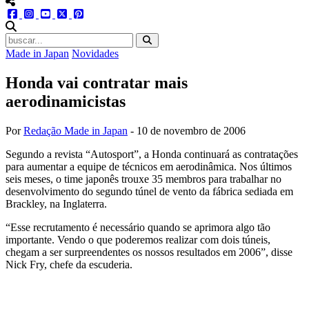
menu redes social
facebook
instagram
youtube
twitter
pinterest
abrir busca no site
Made in Japan
Novidades
Honda vai contratar mais
aerodinamicistas
Por
Redação Made in Japan
-
10 de novembro de 2006
Segundo a revista “Autosport”, a Honda continuará as contratações
para aumentar a equipe de técnicos em aerodinâmica. Nos últimos
seis meses, o time japonês trouxe 35 membros para trabalhar no
desenvolvimento do segundo túnel de vento da fábrica sediada em
Brackley, na Inglaterra.
“Esse recrutamento é necessário quando se aprimora algo tão
importante. Vendo o que poderemos realizar com dois túneis,
chegam a ser surpreendentes os nossos resultados em 2006”, disse
Nick Fry, chefe da escuderia.