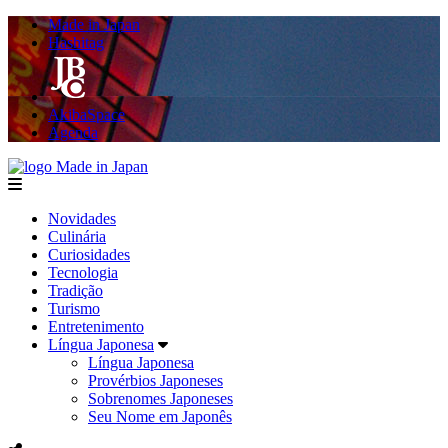
Made in Japan
Hashitag
AkibaSpace
Agenda
Made in Japan
menu
Novidades
Culinária
Curiosidades
Tecnologia
Tradição
Turismo
Entretenimento
Língua Japonesa
Língua Japonesa
Provérbios Japoneses
Sobrenomes Japoneses
Seu Nome em Japonês