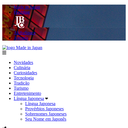
Made in Japan
Hashitag
AkibaSpace
Agenda
Made in Japan
menu
Novidades
Culinária
Curiosidades
Tecnologia
Tradição
Turismo
Entretenimento
Língua Japonesa
Língua Japonesa
Provérbios Japoneses
Sobrenomes Japoneses
Seu Nome em Japonês