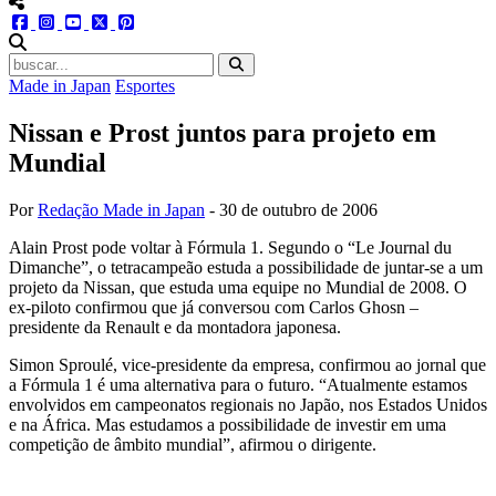
menu redes social
facebook
instagram
youtube
twitter
pinterest
abrir busca no site
Made in Japan
Esportes
Nissan e Prost juntos para projeto em
Mundial
Por
Redação Made in Japan
-
30 de outubro de 2006
Alain Prost pode voltar à Fórmula 1. Segundo o “Le Journal du
Dimanche”, o tetracampeão estuda a possibilidade de juntar-se a um
projeto da Nissan, que estuda uma equipe no Mundial de 2008. O
ex-piloto confirmou que já conversou com Carlos Ghosn –
presidente da Renault e da montadora japonesa.
Simon Sproulé, vice-presidente da empresa, confirmou ao jornal que
a Fórmula 1 é uma alternativa para o futuro. “Atualmente estamos
envolvidos em campeonatos regionais no Japão, nos Estados Unidos
e na África. Mas estudamos a possibilidade de investir em uma
competição de âmbito mundial”, afirmou o dirigente.