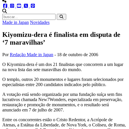
menu redes social
facebook
instagram
youtube
twitter
pinterest
abrir busca no site
Made in Japan
Novidades
Kiyomizu-dera é finalista em disputa de
‘7 maravilhas’
Por
Redação Made in Japan
-
18 de outubro de 2006
O Kiyomizu-dera é um dos 21 finalistas que concorrem a um lugar
na nova lista das sete maravilhas do mundo.
O templo, outros 20 monumentos e lugares foram selecionados por
especialistas entre 200 candidatos indicados pelo público.
A votação está sendo organizada por uma fundação suíça sem fins
lucrativos chamada New7Wonders, especializada em preservação,
restauração e promoção de monumentos, e o resultado será
anunciado em 7 de julho de 2007.
Entre os concorrentes estão o Cristo Redentor, a Acrópole de
Atenas, a Estátua da Liberdade, de Nova York, o Coliseu, de Roma,