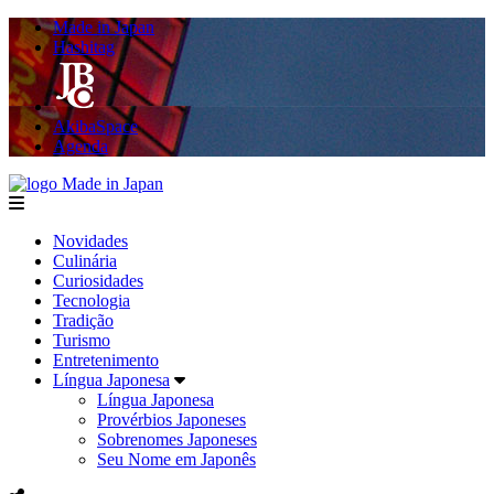
Made in Japan
Hashitag
AkibaSpace
Agenda
Made in Japan
menu
Novidades
Culinária
Curiosidades
Tecnologia
Tradição
Turismo
Entretenimento
Língua Japonesa
Língua Japonesa
Provérbios Japoneses
Sobrenomes Japoneses
Seu Nome em Japonês