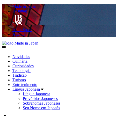
Made in Japan
Hashitag
AkibaSpace
Agenda
Made in Japan
menu
Novidades
Culinária
Curiosidades
Tecnologia
Tradição
Turismo
Entretenimento
Língua Japonesa
Língua Japonesa
Provérbios Japoneses
Sobrenomes Japoneses
Seu Nome em Japonês