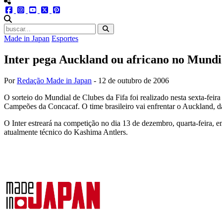
menu redes social
facebook
instagram
youtube
twitter
pinterest
abrir busca no site
Made in Japan
Esportes
Inter pega Auckland ou africano no Mundi
Por
Redação Made in Japan
-
12 de outubro de 2006
O sorteio do Mundial de Clubes da Fifa foi realizado nesta sexta-feir
Campeões da Concacaf. O time brasileiro vai enfrentar o Auckland,
O Inter estreará na competição no dia 13 de dezembro, quarta-feira,
atualmente técnico do Kashima Antlers.