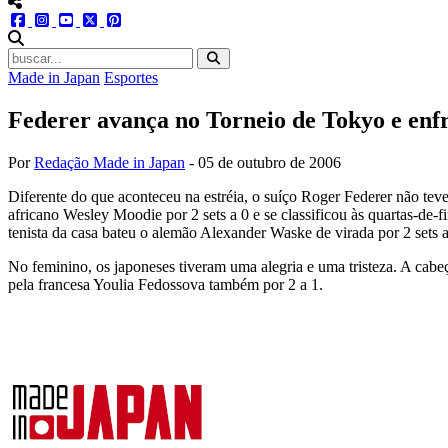
menu redes social
facebook
instagram
youtube
twitter
pinterest
abrir busca no site
Made in Japan
Esportes
Federer avança no Torneio de Tokyo e enf
Por
Redação Made in Japan
-
05 de outubro de 2006
Diferente do que aconteceu na estréia, o suíço Roger Federer não teve
africano Wesley Moodie por 2 sets a 0 e se classificou às quartas-de-
tenista da casa bateu o alemão Alexander Waske de virada por 2 sets a
No feminino, os japoneses tiveram uma alegria e uma tristeza. A ca
pela francesa Youlia Fedossova também por 2 a 1.