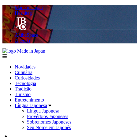
Made in Japan
Hashitag
AkibaSpace
Agenda
Made in Japan
menu
Novidades
Culinária
Curiosidades
Tecnologia
Tradição
Turismo
Entretenimento
Língua Japonesa
Língua Japonesa
Provérbios Japoneses
Sobrenomes Japoneses
Seu Nome em Japonês