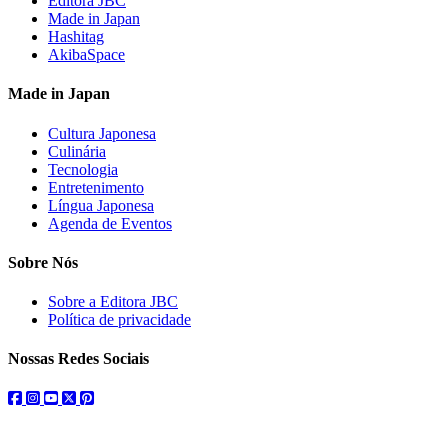
Editora JBC
Made in Japan
Hashitag
AkibaSpace
Made in Japan
Cultura Japonesa
Culinária
Tecnologia
Entretenimento
Língua Japonesa
Agenda de Eventos
Sobre Nós
Sobre a Editora JBC
Política de privacidade
Nossas Redes Sociais
facebook
instagram
youtube
twitter
pinterest