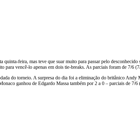
 quinta-feira, mas teve que suar muito para passar pelo desconhecido sé
 para vencê-lo apenas em dois tie-breaks. As parciais foram de 7/6 (7/2
odada do torneio. A surpresa do dia foi a eliminação do britânico And
n Monaco ganhou de Edgardo Massa também por 2 a 0 – parciais de 7/6 (