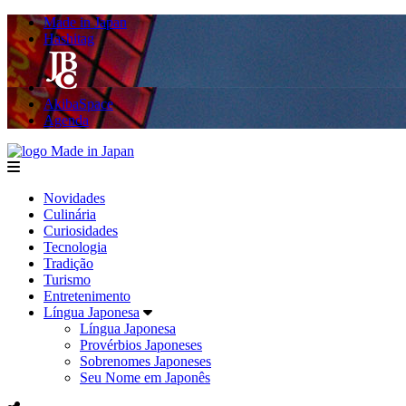
Made in Japan
Hashitag
AkibaSpace
Agenda
Made in Japan
menu
Novidades
Culinária
Curiosidades
Tecnologia
Tradição
Turismo
Entretenimento
Língua Japonesa
Língua Japonesa
Provérbios Japoneses
Sobrenomes Japoneses
Seu Nome em Japonês