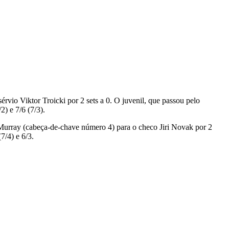
rvio Viktor Troicki por 2 sets a 0. O juvenil, que passou pelo
) e 7/6 (7/3).
y Murray (cabeça-de-chave número 4) para o checo Jiri Novak por 2
7/4) e 6/3.