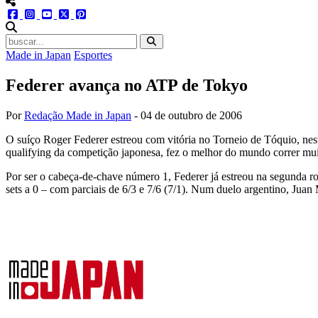
menu redes social
facebook
instagram
youtube
twitter
pinterest
abrir busca no site
Made in Japan
Esportes
Federer avança no ATP de Tokyo
Por
Redação Made in Japan
-
04 de outubro de 2006
O suíço Roger Federer estreou com vitória no Torneio de Tóquio, nesta
qualifying da competição japonesa, fez o melhor do mundo correr muito
Por ser o cabeça-de-chave número 1, Federer já estreou na segunda r
sets a 0 – com parciais de 6/3 e 7/6 (7/1). Num duelo argentino, Jua