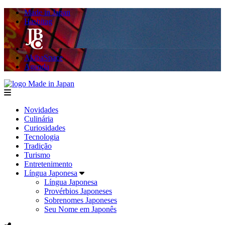
Made in Japan
Hashitag
AkibaSpace
Agenda
Made in Japan
menu
Novidades
Culinária
Curiosidades
Tecnologia
Tradição
Turismo
Entretenimento
Língua Japonesa
Língua Japonesa
Provérbios Japoneses
Sobrenomes Japoneses
Seu Nome em Japonês