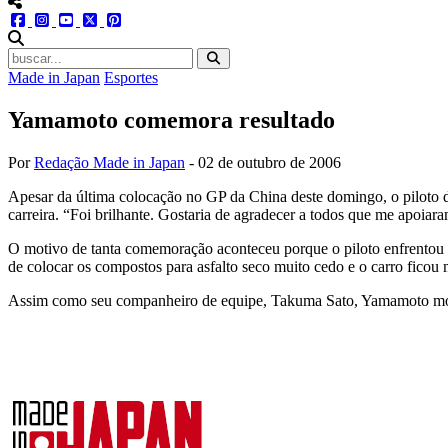
menu redes social
facebook
instagram
youtube
twitter
pinterest
abrir busca no site
Made in Japan
Esportes
Yamamoto comemora resultado
Por
Redação Made in Japan
-
02 de outubro de 2006
Apesar da última colocação no GP da China deste domingo, o piloto 
carreira. “Foi brilhante. Gostaria de agradecer a todos que me apoia
O motivo de tanta comemoração aconteceu porque o piloto enfrentou 
de colocar os compostos para asfalto seco muito cedo e o carro ficou mu
Assim como seu companheiro de equipe, Takuma Sato, Yamamoto mostr