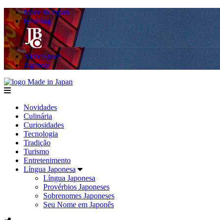
Made in Japan
Hashitag
AkibaSpace
Agenda
Made in Japan
menu
Novidades
Culinária
Curiosidades
Tecnologia
Tradição
Turismo
Entretenimento
Língua Japonesa
Língua Japonesa
Provérbios Japoneses
Sobrenomes Japoneses
Seu Nome em Japonês