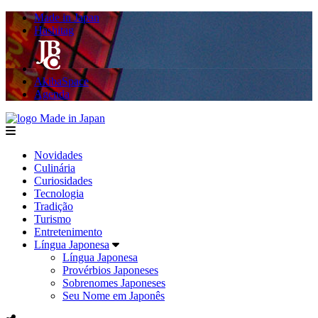
Made in Japan
Hashitag
AkibaSpace
Agenda
Made in Japan
menu
Novidades
Culinária
Curiosidades
Tecnologia
Tradição
Turismo
Entretenimento
Língua Japonesa
Língua Japonesa
Provérbios Japoneses
Sobrenomes Japoneses
Seu Nome em Japonês