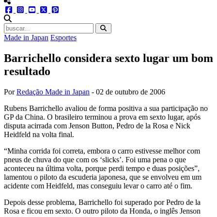
menu redes social
facebook
instagram
youtube
twitter
pinterest
abrir busca no site
Made in Japan
Esportes
Barrichello considera sexto lugar um bom
resultado
Por
Redação Made in Japan
-
02 de outubro de 2006
Rubens Barrichello avaliou de forma positiva a sua participação no
GP da China. O brasileiro terminou a prova em sexto lugar, após
disputa acirrada com Jenson Button, Pedro de la Rosa e Nick
Heidfeld na volta final.
“Minha corrida foi correta, embora o carro estivesse melhor com
pneus de chuva do que com os ‘slicks’. Foi uma pena o que
aconteceu na última volta, porque perdi tempo e duas posições”,
lamentou o piloto da escuderia japonesa, que se envolveu em um
acidente com Heidfeld, mas conseguiu levar o carro até o fim.
Depois desse problema, Barrichello foi superado por Pedro de la
Rosa e ficou em sexto. O outro piloto da Honda, o inglês Jenson