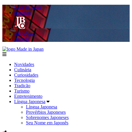
Made in Japan
Hashitag
AkibaSpace
Agenda
Made in Japan
menu
Novidades
Culinária
Curiosidades
Tecnologia
Tradição
Turismo
Entretenimento
Língua Japonesa
Língua Japonesa
Provérbios Japoneses
Sobrenomes Japoneses
Seu Nome em Japonês