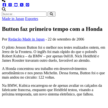
menu redes social
facebook
instagram
youtube
twitter
pinterest
abrir busca no site
Made in Japan
Esportes
Button faz primeiro tempo com a Honda
Por
Redação Made in Japan
-
22 de setembro de 2006
O piloto Jenson Button foi o melhor nos testes realizados ontem, em
Jerez de la Frontera. O inglês foi mais rápido do que o polonês
Robert Kubica – da BMW – por apenas 0s018. Nick Heidfeld e
James Rossiter travaram outro duelo, favorável ao alemão.
A Honda concentrou seu trabalho em desenvolvimentos
aerodinâmicos e nos pneus Michelin. Dessa forma, Button foi o que
mais andou no circuito: 122 voltas.
Na BMW, Kubica encarregou-se de apenas avaliar os calçados da
fabricante francesa, enquanto que Heidfeld testou, visando a
próxima temporada, um novo sistema eletrônico, que falhou.