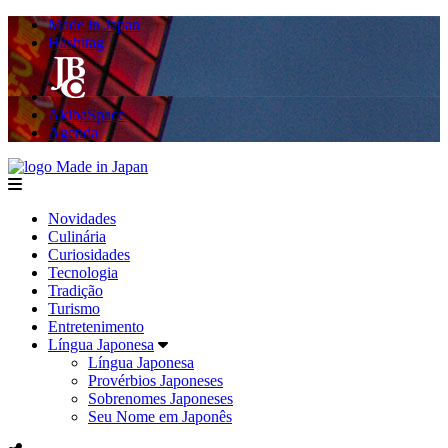
Made in Japan
Hashitag
AkibaSpace
Agenda
Made in Japan
menu
Novidades
Culinária
Curiosidades
Tecnologia
Tradição
Turismo
Entretenimento
Língua Japonesa
Língua Japonesa
Provérbios Japoneses
Sobrenomes Japoneses
Seu Nome em Japonês