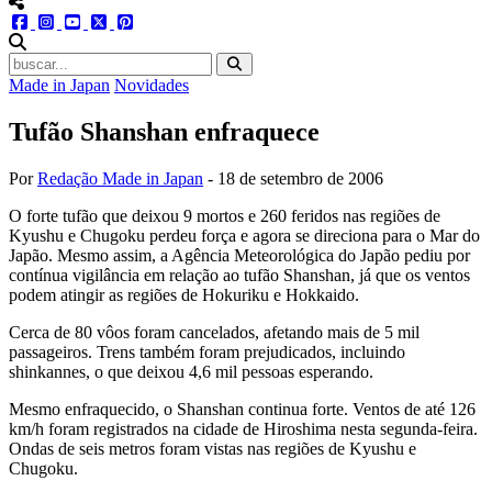
menu redes social
facebook
instagram
youtube
twitter
pinterest
abrir busca no site
Made in Japan
Novidades
Tufão Shanshan enfraquece
Por
Redação Made in Japan
-
18 de setembro de 2006
O forte tufão que deixou 9 mortos e 260 feridos nas regiões de
Kyushu e Chugoku perdeu força e agora se direciona para o Mar do
Japão. Mesmo assim, a Agência Meteorológica do Japão pediu por
contínua vigilância em relação ao tufão Shanshan, já que os ventos
podem atingir as regiões de Hokuriku e Hokkaido.
Cerca de 80 vôos foram cancelados, afetando mais de 5 mil
passageiros. Trens também foram prejudicados, incluindo
shinkannes, o que deixou 4,6 mil pessoas esperando.
Mesmo enfraquecido, o Shanshan continua forte. Ventos de até 126
km/h foram registrados na cidade de Hiroshima nesta segunda-feira.
Ondas de seis metros foram vistas nas regiões de Kyushu e
Chugoku.