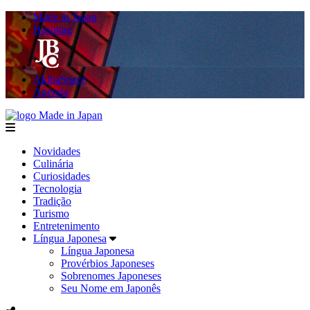
Made in Japan
Hashitag
AkibaSpace
Agenda
Made in Japan
menu
Novidades
Culinária
Curiosidades
Tecnologia
Tradição
Turismo
Entretenimento
Língua Japonesa
Língua Japonesa
Provérbios Japoneses
Sobrenomes Japoneses
Seu Nome em Japonês