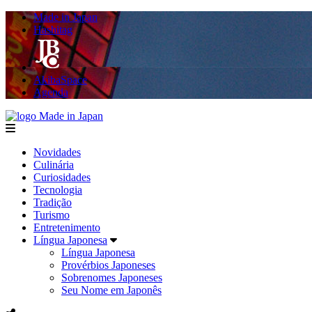
Made in Japan
Hashitag
AkibaSpace
Agenda
Made in Japan
menu
Novidades
Culinária
Curiosidades
Tecnologia
Tradição
Turismo
Entretenimento
Língua Japonesa
Língua Japonesa
Provérbios Japoneses
Sobrenomes Japoneses
Seu Nome em Japonês