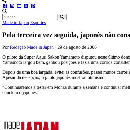
menu redes social
facebook
instagram
youtube
twitter
pinterest
abrir busca no site
Made in Japan
Esportes
Pela terceira vez seguida, japonês não co
Por
Redação Made in Japan
-
29 de agosto de 2006
O piloto da Super Aguri Sakon Yamamoto disputou neste último domingo
Yamamoto largou bem, ganhou posições e fazia uma corrida consistent
Depois de uma boa largada, evitei as confusões, passei muitos carros 
Apesar da decepção, o piloto japonês mostrou otimismo.
“Continuaremos a testar em Monza durante a semana e continuar melh
concluiu o japonês.