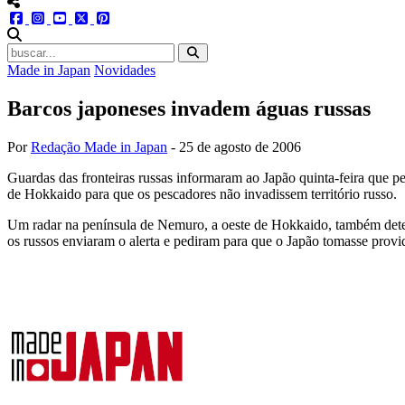
menu redes social
facebook
instagram
youtube
twitter
pinterest
abrir busca no site
Made in Japan
Novidades
Barcos japoneses invadem águas russas
Por
Redação Made in Japan
-
25 de agosto de 2006
Guardas das fronteiras russas informaram ao Japão quinta-feira que p
de Hokkaido para que os pescadores não invadissem território russo.
Um radar na península de Nemuro, a oeste de Hokkaido, também detec
os russos enviaram o alerta e pediram para que o Japão tomasse provi