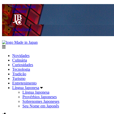
Made in Japan
Hashitag
AkibaSpace
Agenda
Made in Japan
menu
Novidades
Culinária
Curiosidades
Tecnologia
Tradição
Turismo
Entretenimento
Língua Japonesa
Língua Japonesa
Provérbios Japoneses
Sobrenomes Japoneses
Seu Nome em Japonês