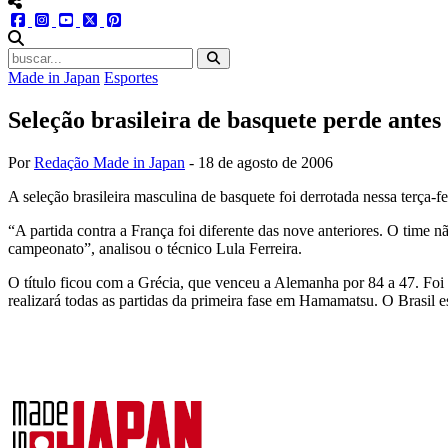
menu redes social
facebook
instagram
youtube
twitter
pinterest
abrir busca no site
Made in Japan
Esportes
Seleção brasileira de basquete perde antes
Por
Redação Made in Japan
-
18 de agosto de 2006
A seleção brasileira masculina de basquete foi derrotada nessa terça
“A partida contra a França foi diferente das nove anteriores. O time
campeonato”, analisou o técnico Lula Ferreira.
O título ficou com a Grécia, que venceu a Alemanha por 84 a 47. Foi o
realizará todas as partidas da primeira fase em Hamamatsu. O Brasil 