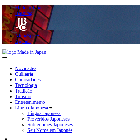
Made in Japan
Hashitag
AkibaSpace
Agenda
Made in Japan
menu
Novidades
Culinária
Curiosidades
Tecnologia
Tradição
Turismo
Entretenimento
Língua Japonesa
Língua Japonesa
Provérbios Japoneses
Sobrenomes Japoneses
Seu Nome em Japonês