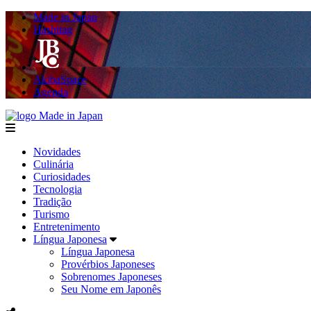
Made in Japan
Hashitag
AkibaSpace
Agenda
Made in Japan
menu
Novidades
Culinária
Curiosidades
Tecnologia
Tradição
Turismo
Entretenimento
Língua Japonesa
Língua Japonesa
Provérbios Japoneses
Sobrenomes Japoneses
Seu Nome em Japonês