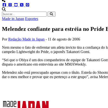
menu redes social
facebook
instagram
youtube
twitter
pinterest
abrir busca no site
Made in Japan
Esportes
Melendez confiante para estréia no Pride 
Por
Redação Made in Japan
-
11 de agosto de 2006
Nem mesmo o fato de enfrentar um atleta invicto tira a confiança do
campeão Lightweight do Pride, o japonês Takanori Gomi.
“Sei que o Obiya é um dos companheiros de equipe de Takanori Gomi, 
dispara o americano em entrevista ao site MMAWeekly.
Melendez não está preocupado apenas com o título. Estrela do Shooto
dar o meu melhor e provar que eu pertenço a este grupo”, avisa Mele