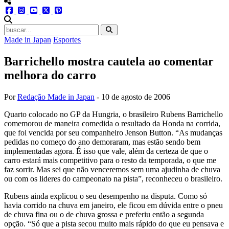
menu redes social
facebook
instagram
youtube
twitter
pinterest
abrir busca no site
Made in Japan
Esportes
Barrichello mostra cautela ao comentar
melhora do carro
Por
Redação Made in Japan
-
10 de agosto de 2006
Quarto colocado no GP da Hungria, o brasileiro Rubens Barrichello
comemorou de maneira comedida o resultado da Honda na corrida,
que foi vencida por seu companheiro Jenson Button. “As mudanças
pedidas no começo do ano demoraram, mas estão sendo bem
implementadas agora. É isso que vale, além da certeza de que o
carro estará mais competitivo para o resto da temporada, o que me
faz sorrir. Mas sei que não venceremos sem uma ajudinha de chuva
ou com os lideres do campeonato na pista”, reconheceu o brasileiro.
Rubens ainda explicou o seu desempenho na disputa. Como só
havia corrido na chuva em janeiro, ele ficou em dúvida entre o pneu
de chuva fina ou o de chuva grossa e preferiu então a segunda
opção. “Só que a pista secou muito mais rápido do que eu pensava e