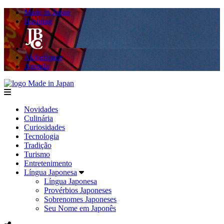
Made in Japan
Hashitag
AkibaSpace
Agenda
Made in Japan
menu
Novidades
Culinária
Curiosidades
Tecnologia
Tradição
Turismo
Entretenimento
Língua Japonesa
Língua Japonesa
Provérbios Japoneses
Sobrenomes Japoneses
Seu Nome em Japonês