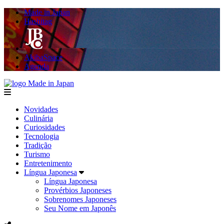
Made in Japan
Hashitag
AkibaSpace
Agenda
Made in Japan
menu
Novidades
Culinária
Curiosidades
Tecnologia
Tradição
Turismo
Entretenimento
Língua Japonesa
Língua Japonesa
Provérbios Japoneses
Sobrenomes Japoneses
Seu Nome em Japonês