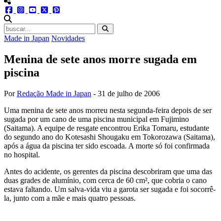
menu redes social
facebook
instagram
youtube
twitter
pinterest
abrir busca no site
Made in Japan
Novidades
Menina de sete anos morre sugada em
piscina
Por
Redação Made in Japan
-
31 de julho de 2006
Uma menina de sete anos morreu nesta segunda-feira depois de ser
sugada por um cano de uma piscina municipal em Fujimino
(Saitama). A equipe de resgate encontrou Erika Tomaru, estudante
do segundo ano do Kotesashi Shougaku em Tokorozawa (Saitama),
após a água da piscina ter sido escoada. A morte só foi confirmada
no hospital.
Antes do acidente, os gerentes da piscina descobriram que uma das
duas grades de alumínio, com cerca de 60 cm², que cobria o cano
estava faltando. Um salva-vida viu a garota ser sugada e foi socorrê-
la, junto com a mãe e mais quatro pessoas.