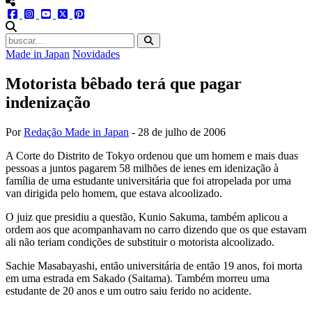
menu redes social
facebook
instagram
youtube
twitter
pinterest
abrir busca no site
Made in Japan
Novidades
Motorista bêbado terá que pagar
indenização
Por
Redação Made in Japan
-
28 de julho de 2006
A Corte do Distrito de Tokyo ordenou que um homem e mais duas
pessoas a juntos pagarem 58 milhões de ienes em idenização à
família de uma estudante universitária que foi atropelada por uma
van dirigida pelo homem, que estava alcoolizado.
O juiz que presidiu a questão, Kunio Sakuma, também aplicou a
ordem aos que acompanhavam no carro dizendo que os que estavam
ali não teriam condições de substituir o motorista alcoolizado.
Sachie Masabayashi, então universitária de então 19 anos, foi morta
em uma estrada em Sakado (Saitama). Também morreu uma
estudante de 20 anos e um outro saiu ferido no acidente.