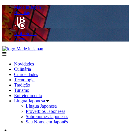
Made in Japan
Hashitag
AkibaSpace
Agenda
Made in Japan
menu
Novidades
Culinária
Curiosidades
Tecnologia
Tradição
Turismo
Entretenimento
Língua Japonesa
Língua Japonesa
Provérbios Japoneses
Sobrenomes Japoneses
Seu Nome em Japonês