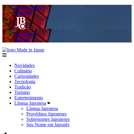
Made in Japan
Hashitag
AkibaSpace
Agenda
Made in Japan
menu
Novidades
Culinária
Curiosidades
Tecnologia
Tradição
Turismo
Entretenimento
Língua Japonesa
Língua Japonesa
Provérbios Japoneses
Sobrenomes Japoneses
Seu Nome em Japonês