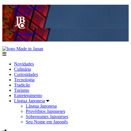
Made in Japan
Hashitag
AkibaSpace
Agenda
Made in Japan
menu
Novidades
Culinária
Curiosidades
Tecnologia
Tradição
Turismo
Entretenimento
Língua Japonesa
Língua Japonesa
Provérbios Japoneses
Sobrenomes Japoneses
Seu Nome em Japonês