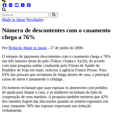
menu redes social
facebook
instagram
youtube
twitter
pinterest
abrir busca no site
Made in Japan
Novidades
Número de descontentes com o casamento
chega a 76%
Por
Redação Made in Japan
-
27 de junho de 2006
O número de japoneses descontentes com o casamento chega a 76%
nas três maiores áreas do país (Tokyo, Osaka e Aichi), de acordo
com uma pesquisa online conduzida pelo Fórum de Saúde do
Peptídeo de Soja em maio, noticiou a agência France Presse. Para
63% das pessoas que reclamam de fatiga dentro de casa, a principal
causa de stress é justamente o cônjuge.
Os homens reclamam que suas esposas os aborrecem com pedidos
de ajuda para limpar a casa, e as mulheres reclamam da falta de
cooperação de seus maridos. A pesquisa também mostrou que 42%
dos maridos fogem das discussões quando se sentem esgotados em
casa, enquanto 58% das esposas expressam sua irritação
verbalmente.