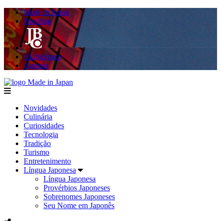
Made in Japan
Hashitag
AkibaSpace
Agenda
Made in Japan
menu
Novidades
Culinária
Curiosidades
Tecnologia
Tradição
Turismo
Entretenimento
Língua Japonesa
Língua Japonesa
Provérbios Japoneses
Sobrenomes Japoneses
Seu Nome em Japonês