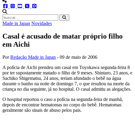
menu redes social
facebook
instagram
youtube
twitter
pinterest
abrir busca no site
Made in Japan
Novidades
Casal é acusado de matar próprio filho
em Aichi
Por
Redação Made in Japan
-
09 de maio de 2006
A polícia de Aichi prendeu um casal em Toyokawa segunda-feira 8
por ter supostamente matado o filho de 9 meses. Shintaro, 23 anos, e
Sachiko Shigematsu, 24 anos, teriam afundado o bebê na água
durante o banho na noite de domingo 7, o que resultou na morte da
criança no dia seguinte, já no hospital. O casal admitiu as alegações.
O hospital reportou o caso a polícia na segunda-feira de manhã,
depois de encontrar hematomas no corpo do bebê. Hematomas
geralmente são sinais de abuso pelos pais.