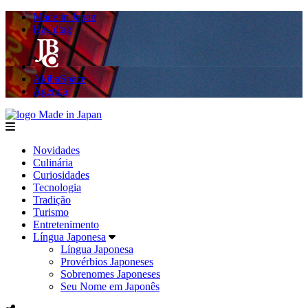
Made in Japan
Hashitag
AkibaSpace
Agenda
Made in Japan
menu
Novidades
Culinária
Curiosidades
Tecnologia
Tradição
Turismo
Entretenimento
Língua Japonesa
Língua Japonesa
Provérbios Japoneses
Sobrenomes Japoneses
Seu Nome em Japonês