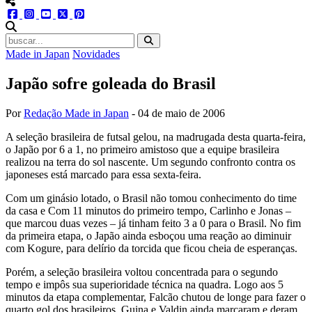
menu redes social
facebook
instagram
youtube
twitter
pinterest
abrir busca no site
Made in Japan
Novidades
Japão sofre goleada do Brasil
Por
Redação Made in Japan
-
04 de maio de 2006
A seleção brasileira de futsal gelou, na madrugada desta quarta-feira,
o Japão por 6 a 1, no primeiro amistoso que a equipe brasileira
realizou na terra do sol nascente. Um segundo confronto contra os
japoneses está marcado para essa sexta-feira.
Com um ginásio lotado, o Brasil não tomou conhecimento do time
da casa e Com 11 minutos do primeiro tempo, Carlinho e Jonas –
que marcou duas vezes – já tinham feito 3 a 0 para o Brasil. No fim
da primeira etapa, o Japão ainda esboçou uma reação ao diminuir
com Kogure, para delírio da torcida que ficou cheia de esperanças.
Porém, a seleção brasileira voltou concentrada para o segundo
tempo e impôs sua superioridade técnica na quadra. Logo aos 5
minutos da etapa complementar, Falcão chutou de longe para fazer o
quarto gol dos brasileiros. Guina e Valdin ainda marcaram e deram