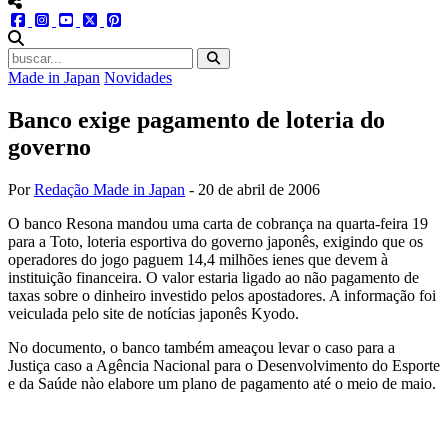
menu redes social
facebook
instagram
youtube
twitter
pinterest
abrir busca no site
Made in Japan
Novidades
Banco exige pagamento de loteria do
governo
Por
Redação Made in Japan
-
20 de abril de 2006
O banco Resona mandou uma carta de cobrança na quarta-feira 19
para a Toto, loteria esportiva do governo japonês, exigindo que os
operadores do jogo paguem 14,4 milhões ienes que devem à
instituição financeira. O valor estaria ligado ao não pagamento de
taxas sobre o dinheiro investido pelos apostadores. A informação foi
veiculada pelo site de notícias japonês Kyodo.
No documento, o banco também ameaçou levar o caso para a
Justiça caso a Agência Nacional para o Desenvolvimento do Esporte
e da Saúde nào elabore um plano de pagamento até o meio de maio.