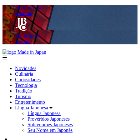
Made in Japan
Hashitag
AkibaSpace
Agenda
Made in Japan
menu
Novidades
Culinária
Curiosidades
Tecnologia
Tradição
Turismo
Entretenimento
Língua Japonesa
Língua Japonesa
Provérbios Japoneses
Sobrenomes Japoneses
Seu Nome em Japonês