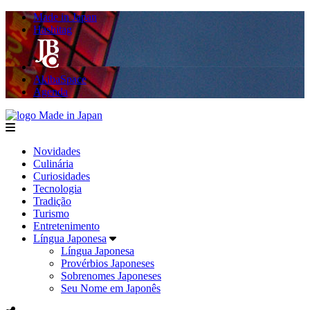
Made in Japan
Hashitag
AkibaSpace
Agenda
Made in Japan
menu
Novidades
Culinária
Curiosidades
Tecnologia
Tradição
Turismo
Entretenimento
Língua Japonesa
Língua Japonesa
Provérbios Japoneses
Sobrenomes Japoneses
Seu Nome em Japonês