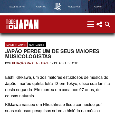
MADE IN JAPAN
HASHITAG
AKIBASPACE
AGENDA
menu
menu red
abri
Made in Japan
MADE IN JAPAN
NOVIDADES
JAPÃO PERDE UM DE SEUS MAIORES
MUSICOLOGISTAS
POR
REDAÇÃO MADE IN JAPAN
-
17 DE ABRIL DE 2006
Eishi Kikkawa, um dos maiores estudiosos de música do
Japão, morreu quinta-feira 13 em Tokyo, disse sua família
nesta segunda. Ele morreu em casa aos 97 anos, de
causas naturais.
Kikkawa nasceu em Hiroshima e ficou conhecido por
suas extensas pesquisas sobre a história da música