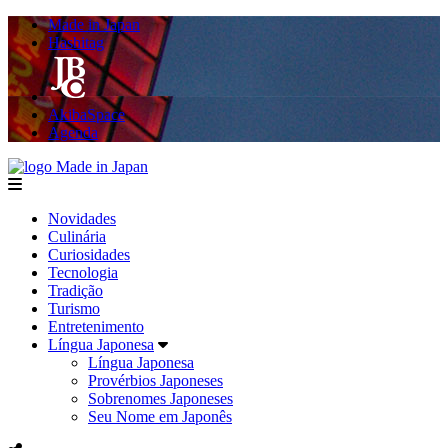
Made in Japan
Hashitag
AkibaSpace
Agenda
Made in Japan
menu
Novidades
Culinária
Curiosidades
Tecnologia
Tradição
Turismo
Entretenimento
Língua Japonesa
Língua Japonesa
Provérbios Japoneses
Sobrenomes Japoneses
Seu Nome em Japonês