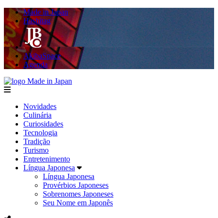
Made in Japan
Hashitag
AkibaSpace
Agenda
Made in Japan
menu
Novidades
Culinária
Curiosidades
Tecnologia
Tradição
Turismo
Entretenimento
Língua Japonesa
Língua Japonesa
Provérbios Japoneses
Sobrenomes Japoneses
Seu Nome em Japonês