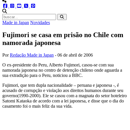
menu redes social
facebook
instagram
youtube
twitter
pinterest
abrir busca no site
Made in Japan
Novidades
Fujimori se casa em prisão no Chile com
namorada japonesa
Por
Redação Made in Japan
-
06 de abril de 2006
O ex-presidente do Peru, Alberto Fujimori, casou-se com sua
namorada japonesa no centro de detenção chileno onde aguarda a
sua extradição para o Peru, noticiou a BBC.
Fujimori, que tem dupla nacionalidade – peruana e japonesa -, é
acusado de corrupção e violação aos direitos humanos durante seu
governo(1990-2000). Ele se casou com a magnata do setor hoteleiro
Satomi Kataoka de acordo com a lei japonesa, e disse que o dia do
casamento foi o mais feliz da sua vida.