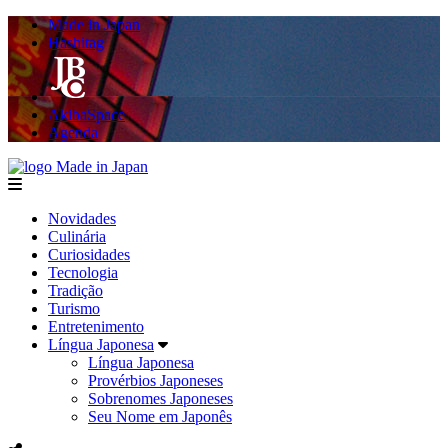
Made in Japan
Hashitag
AkibaSpace
Agenda
Made in Japan
menu
Novidades
Culinária
Curiosidades
Tecnologia
Tradição
Turismo
Entretenimento
Língua Japonesa
Língua Japonesa
Provérbios Japoneses
Sobrenomes Japoneses
Seu Nome em Japonês