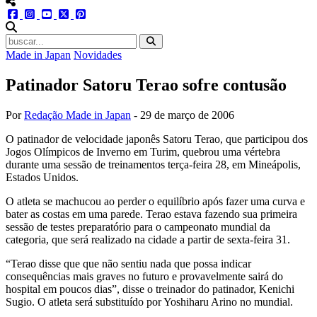
menu redes social
facebook
instagram
youtube
twitter
pinterest
abrir busca no site
Made in Japan
Novidades
Patinador Satoru Terao sofre contusão
Por
Redação Made in Japan
-
29 de março de 2006
O patinador de velocidade japonês Satoru Terao, que participou dos
Jogos Olímpicos de Inverno em Turim, quebrou uma vértebra
durante uma sessão de treinamentos terça-feira 28, em Mineápolis,
Estados Unidos.
O atleta se machucou ao perder o equilíbrio após fazer uma curva e
bater as costas em uma parede. Terao estava fazendo sua primeira
sessão de testes preparatório para o campeonato mundial da
categoria, que será realizado na cidade a partir de sexta-feira 31.
“Terao disse que que não sentiu nada que possa indicar
consequências mais graves no futuro e provavelmente sairá do
hospital em poucos dias”, disse o treinador do patinador, Kenichi
Sugio. O atleta será substituído por Yoshiharu Arino no mundial.