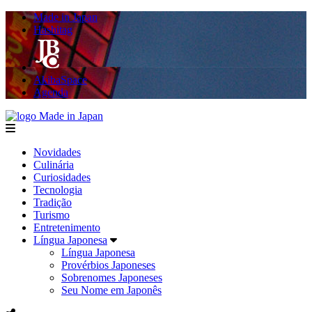
Made in Japan
Hashitag
AkibaSpace
Agenda
Made in Japan
menu
Novidades
Culinária
Curiosidades
Tecnologia
Tradição
Turismo
Entretenimento
Língua Japonesa
Língua Japonesa
Provérbios Japoneses
Sobrenomes Japoneses
Seu Nome em Japonês