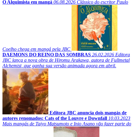
O Alquimista em mangá
06.08.2026
Clássico do escritor Paulo
Coelho chega em mangá pela JBC
DAEMONS DO REINO DAS SOMBRAS
26.02.2026
Editora
JBC lança a nova obra de Hiromu Arakawa, autora de Fullmetal
Alchemist, que ganha sua versão animada agora em abril.
Editora JBC anuncia dois mangás de
autores renomados: Cats of the Louvre e Downfall
10.03.2023
Mais mangás de Taiyo Matsumoto e Inio Asano vão fazer parte do