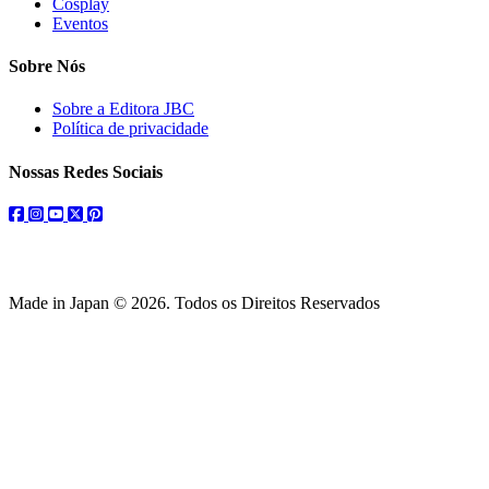
Cosplay
Eventos
Sobre Nós
Sobre a Editora JBC
Política de privacidade
Nossas Redes Sociais
facebook
instagram
youtube
twitter
pinterest
Made in Japan © 2026. Todos os Direitos Reservados