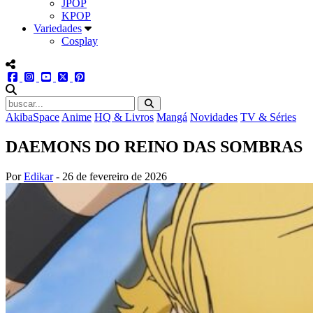
JPOP
KPOP
Variedades
Cosplay
menu redes social
facebook
instagram
youtube
twitter
pinterest
abrir busca no site
AkibaSpace
Anime
HQ & Livros
Mangá
Novidades
TV & Séries
DAEMONS DO REINO DAS SOMBRAS
Por
Edikar
-
26 de fevereiro de 2026