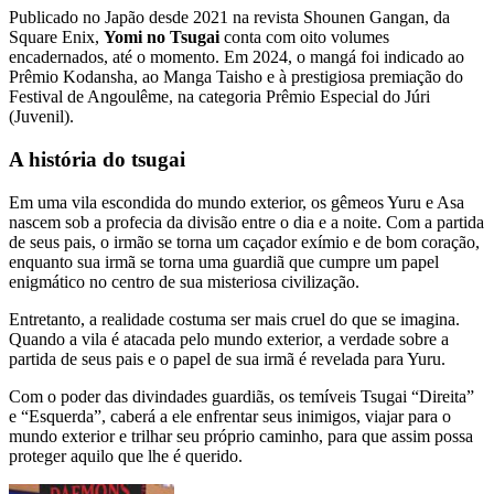
Publicado no Japão desde 2021 na revista Shounen Gangan, da
Square Enix,
Yomi no Tsugai
conta com oito volumes
encadernados, até o momento. Em 2024, o mangá foi indicado ao
Prêmio Kodansha, ao Manga Taisho e à prestigiosa premiação do
Festival de Angoulême, na categoria Prêmio Especial do Júri
(Juvenil).
A história do tsugai
Em uma vila escondida do mundo exterior, os gêmeos Yuru e Asa
nascem sob a profecia da divisão entre o dia e a noite. Com a partida
de seus pais, o irmão se torna um caçador exímio e de bom coração,
enquanto sua irmã se torna uma guardiã que cumpre um papel
enigmático no centro de sua misteriosa civilização.
Entretanto, a realidade costuma ser mais cruel do que se imagina.
Quando a vila é atacada pelo mundo exterior, a verdade sobre a
partida de seus pais e o papel de sua irmã é revelada para Yuru.
Com o poder das divindades guardiãs, os temíveis Tsugai “Direita”
e “Esquerda”, caberá a ele enfrentar seus inimigos, viajar para o
mundo exterior e trilhar seu próprio caminho, para que assim possa
proteger aquilo que lhe é querido.