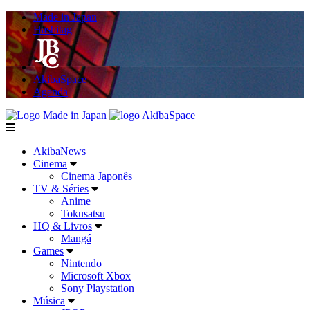
Made in Japan
Hashitag
AkibaSpace
Agenda
Powered By Made in Japan
AkibaSpace
menu
AkibaNews
Cinema
Cinema Japonês
TV & Séries
Anime
Tokusatsu
HQ & Livros
Mangá
Games
Nintendo
Microsoft Xbox
Sony Playstation
Música