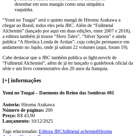
desenhar em seus mangás como uma simpática
vaquinha.
“Yomi no Tsugai” será o quinto mangá de Hiromu Arakawa a
chegar ao Brasil, todos eles pela JBC. Além de “Fullmetal
Alchemist” (lançado por aqui em duas edições, entre 2007 e 2018),
a editora também já trouxe “Hero Tales”, “Silver Spoon” e ainda
publica “A Heróica Lenda de Arslan”, cuja coleção permanece em
andamento no Japão, onde já saíram 22 volumes (aqui, foram 19).
Cabe destacar que a JBC também publica as light-novels de
“Fullmetal Alchemist”, além de já ter lançado o guidebook oficial da
série e um livro comemorativo dos 20 anos da franquia.
[+] informações
Yomi no Tsugai – Daemons do Reino das Sombras #01
Autoria:
Hiromu Arakawa
Número de páginas:
200
Preço:
R$ 43,90
Lançamento:
10/12/2025
Tags relacionadas:
Editora JBC
fullmetal achemist
Hiromu